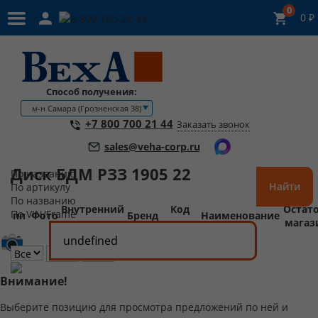
0
0
₽
8-800-700-21-44
Способ получения:
м-н Самара (Грозненская 38)
+7 800 700 21 44
Заказать звонок
sales@veha-corp.ru
Диск БДМ РЗЗ 1905 22
По названию
Найти
По артикулу
По названию
Внутренний
Код
Остато
По VIN/Frame
пп
Фото
Бренд
Наименование
код
детали
магаз
Внимание!
Выберите позицию для просмотра предложений по ней и