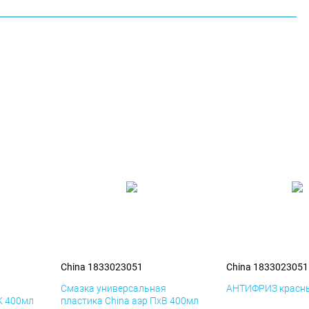
China 1833023051
China 1833023051
я
Смазка универсальная
АНТИФРИЗ красны
К 400мл
пластика China аэр ПхВ 400мл