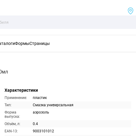
аталоги
Формы
Страницы
00мл
Характеристики
Применение:
пластик
Тип:
Смазка универсальная
Форма
аэрозоль
выпуска:
Объём, л:
0.4
EAN-13:
9003101012