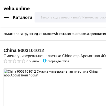
veha.online
Каталоги
ЛК
Каталоги групп
Ред.каталоги
Wh-каталоги
Carbase
Сторонние к
China
9003101012
Смазка универсальная пластика China аэр Ароматная 4
О бренде China
0 оценок