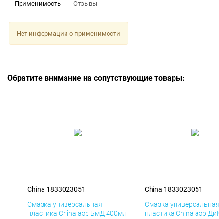
Применимость
Отзывы
Нет информации о применимости
Обратите внимание на сопутствующие товары:
China 1833023051
China 1833023051
Смазка универсальная
Смазка универсальна
пластика China аэр БмД 400мл
пластика China аэр Ди