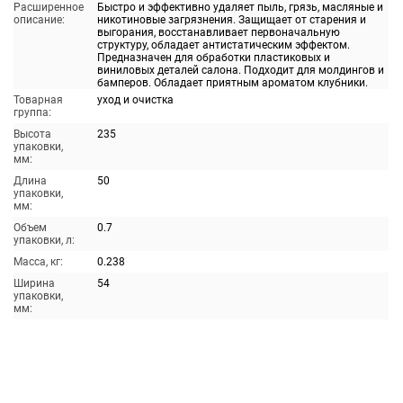
Расширенное
Быстро и эффективно удаляет пыль, грязь, масляные и
описание:
никотиновые загрязнения. Защищает от старения и
выгорания, восстанавливает первоначальную
структуру, обладает антистатическим эффектом.
Предназначен для обработки пластиковых и
виниловых деталей салона. Подходит для молдингов и
бамперов. Обладает приятным ароматом клубники.
Товарная
уход и очистка
группа:
Высота
235
упаковки,
мм:
Длина
50
упаковки,
мм:
Объем
0.7
упаковки, л:
Масса, кг:
0.238
Ширина
54
упаковки,
мм: