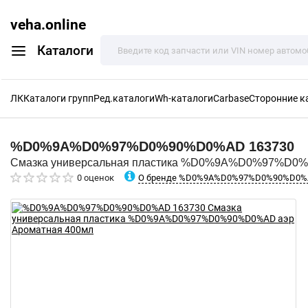
veha.online
Каталоги
ЛК
Каталоги групп
Ред.каталоги
Wh-каталоги
Carbase
Сторонние к
%D0%9A%D0%97%D0%90%D0%AD
163730
Смазка универсальная пластика %D0%9A%D0%97%D0%
О бренде %D0%9A%D0%97%D0%90%D0
0 оценок