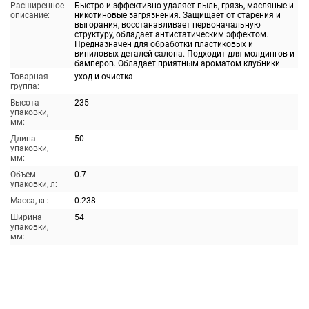
Расширенное
Быстро и эффективно удаляет пыль, грязь, масляные и
описание:
никотиновые загрязнения. Защищает от старения и
выгорания, восстанавливает первоначальную
структуру, обладает антистатическим эффектом.
Предназначен для обработки пластиковых и
виниловых деталей салона. Подходит для молдингов и
бамперов. Обладает приятным ароматом клубники.
Товарная
уход и очистка
группа:
Высота
235
упаковки,
мм:
Длина
50
упаковки,
мм:
Объем
0.7
упаковки, л:
Масса, кг:
0.238
Ширина
54
упаковки,
мм: