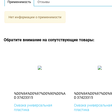
Применимость
Отзывы
Нет информации о применимости
Обратите внимание на сопутствующие товары:
%D0%9A%D0%97%D0%90%D0%A
%D0%9A%D0%97%D0%
D 37423315
D 37423315
Смазка универсальная
Смазка универсальна
пластика
пластика