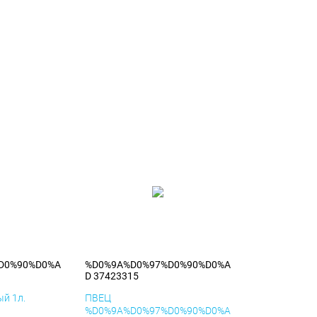
D0%90%D0%A
%D0%9A%D0%97%D0%90%D0%A
D 37423315
й 1л.
ПВЕЦ
%D0%9A%D0%97%D0%90%D0%A