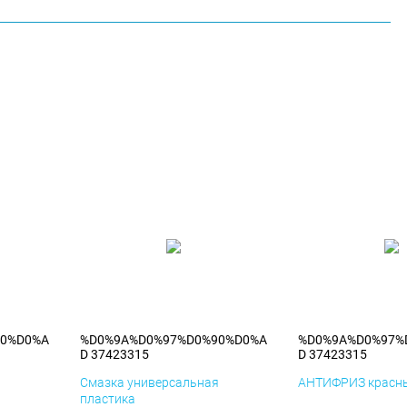
90%D0%A
%D0%9A%D0%97%D0%90%D0%A
%D0%9A%D0%97%
D 37423315
D 37423315
я
Смазка универсальная
АНТИФРИЗ красны
пластика