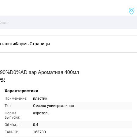
аталоги
Формы
Страницы
90%D0%AD аэр Ароматная 400мл
%AD
Характеристики
Применение:
пластик
Тип:
Смазка универсальная
Форма
аэрозоль
выпуска:
Объём, л:
0.4
EAN-13:
163730