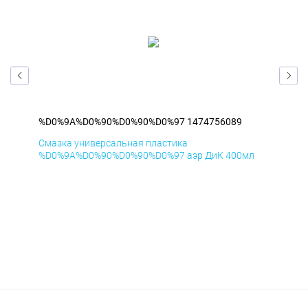
%D0%9A%D0%90%D0%90%D0%97 1474756089
%D
Смазка универсальная пластика
Сма
л
%D0%9A%D0%90%D0%90%D0%97 аэр ДиК 400мл
%D