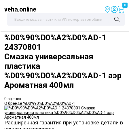
0
veha.online
%D0%90%D0%A2%D0%AD-1
24370801
Смазка универсальная
пластика
%D0%90%D0%A2%D0%AD-1 аэр
Ароматная 400мл
0 оценок
О бренде %D0%90%D0%A2%D0%AD-1
Расширенная гарантия при установке детали в