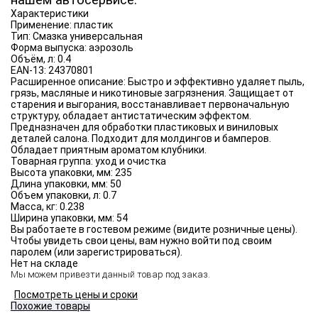
нашем автосервисе.
Характеристики
Применение:
пластик
Тип:
Смазка универсальная
Форма выпуска:
аэрозоль
Объём, л:
0.4
EAN-13:
24370801
Расширенное описание:
Быстро и эффективно удаляет пыль,
грязь, масляные и никотиновые загрязнения. Защищает от
старения и выгорания, восстанавливает первоначальную
структуру, обладает антистатическим эффектом.
Предназначен для обработки пластиковых и виниловых
деталей салона. Подходит для молдингов и бамперов.
Обладает приятным ароматом клубники.
Товарная группа:
уход и очистка
Высота упаковки, мм:
235
Длина упаковки, мм:
50
Объем упаковки, л:
0.7
Масса, кг:
0.238
Ширина упаковки, мм:
54
Вы работаете в гостевом режиме (видите розничные цены).
Чтобы увидеть свои цены, вам нужно войти под своим
паролем (или зарегистрироваться).
Нет на складе
Мы можем привезти данный товар под заказ.
Посмотреть цены и сроки
Похожие товары