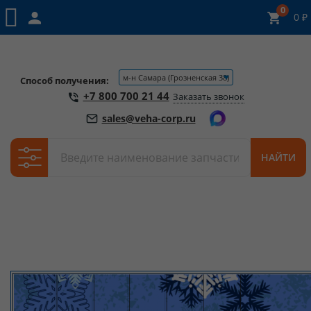
0
0
₽
м-н Самара (Грозненская 38)
Способ получения:
+7 800 700 21 44
Заказать звонок
sales@veha-corp.ru
По
НАЙТИ
названию