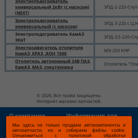
Электроподогреватель
универсальный 2кВт (с насосом)
ЭПД-2-220-Спу
(NEXT)
Электроподогреватель
ЭПД-3-220 с Ц
универсальный (с насосом)
Электроподогреватель КамАЗ
ЭПД-3,5-220-Сп
3КвТ
Электродвигатель отопителя
МЭ-250 КНР
КамАЗ, КРАЗ, ДОН 1500
Отопитель автономный 24В ПАЗ,
Отопитель "Пла
КамАЗ, МАЗ, спецтехника
© 2026, Все права защищены.
Интернет-магазин запчастей.
О компании
Информация для
клиентов
Мы здесь не только продаем автокомпоненты и
автозапчасти, но и собираем файлы cookie.
Новости
Оплата
Ознакомиться с политикой обработки