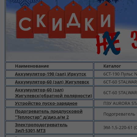
Наименование
Каталог
Аккумулятор-190 (зал) Иркутск
6СТ-190 Пульс N
Аккумулятор-60 (зал) Жигулевск
6СТ-60 STALWART
Аккумулятор-60 (зал)
6СТ-60 STALWART
Жигулевск(обратной полярности)
Устройство пуско-зарядное
ПЗУ AURORA ST
Подогреватель предпусковой
Подогреватель 
"Теплостар" д/диз.а/м 2
Электроподогреватель
ЭМ-1,5-220-61 
ЗиЛ-5301,МТЗ