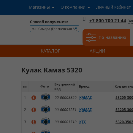
Магазины
О компании
Личный кабинет
+7 800 700 21 44
За
Способ получения:
м-н Самара (Грозненская 38)
По названию
КАТАЛОГ
АКЦИИ
Кулак Камаз 5320
Внутренний
пп
Фото
Бренд
Код детал
код
1
00-00008850
KAMAZ
53205-30
2
00-00001251
KAMAZ
53205-30
3
00-00001710
КТС
5320-350