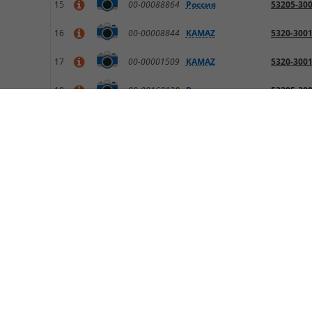
15
00-00088864
Россия
53205-30
16
00-00008844
KAMAZ
5320-300
17
00-00001509
KAMAZ
5320-300
18
00-00168138
Россия
53205-30
19
00-00488166
MARSHALL
M450073
20
KAMAZ
53205300
21
КТС
53203502
22
50195170
ЭЛЕМЕНТ
53205300
23
KAMAZ
53205-30
24
KAMAZ
53205-30
25
China
53205-30