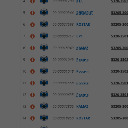
4
00-00001709
КТС
5320-350
5
00-00020344
ЭЛЕМЕНТ
53205-30
6
00-00027693
ROSTAR
53205-30
7
00-00000717
БРТ
5320-350
8
00-00018949
KAMAZ
53205-30
9
00-00001049
Россия
5320-350
10
00-00001048
Россия
5320-350
11
00-00001668
Россия
5320-350
12
00-00000635
Россия
5320-350
13
00-00072806
KAMAZ
53205-30
14
00-00018960
ROSTAR
53205-30