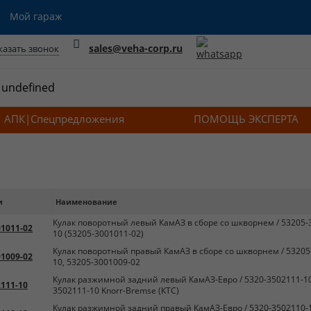
Мой гараж
sales@veha-corp.ru
казать звонок
АПК|Спецпредложения
ПОМОЩЬ ЭКСПЕРТА
и
Наименование
Кулак поворотный левый КамАЗ в сборе со шкворнем / 53205-
01011-02
10 (53205-3001011-02)
Кулак поворотный правый КамАЗ в сборе со шкворнем / 53205
01009-02
10, 53205-3001009-02
Кулак разжимной задний левый КамАЗ-Евро / 5320-3502111-10
2111-10
3502111-10 Knorr-Bremse (КТС)
Кулак разжимной задний правый КамАЗ-Евро / 5320-3502110-1