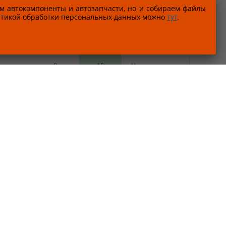
0
4
Цены и аналоги
м автокомпоненты и автозапчасти, но и собираем файлы
литикой обработки персональных данных можно
тут
.
0
1
Цены и аналоги
0
1
Цены и аналоги
0
15
Цены и аналоги
-3502111-
0
1
Цены и аналоги
1
1
Цены и аналоги
авый КТС
1
6
Цены и аналоги
т)
2
12
Цены и аналоги
Под заказ
Цены и аналоги
Под заказ
Цены и аналоги
Под заказ
Цены и аналоги