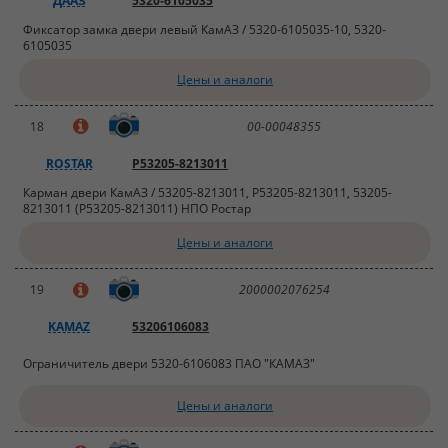
ДААЗ
5320-6105035
Фиксатор замка двери левый КамАЗ / 5320-6105035-10, 5320-
6105035
Цены и аналоги
18
00-00048355
ROSTAR
Р53205-8213011
Карман двери КамАЗ / 53205-8213011, Р53205-8213011, 53205-
8213011 (Р53205-8213011) НПО Ростар
Цены и аналоги
19
2000002076254
KAMAZ
53206106083
Ограничитель двери 5320-6106083 ПАО "КАМАЗ"
Цены и аналоги