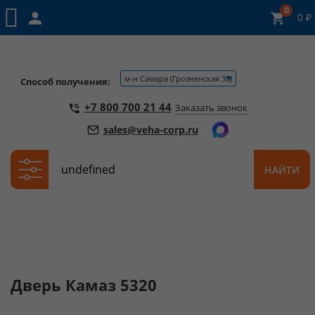
0
0
₽
м-н Самара (Грозненская 38)
Способ получения:
+7 800 700 21 44
Заказать звонок
sales@veha-corp.ru
По
НАЙТИ
названию
Дверь Камаз 5320