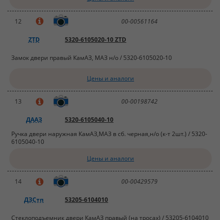
12
00-00561164
ZTD
5320-6105020-10 ZTD
Замок двери правый КамАЗ, МАЗ н/о / 5320-6105020-10
Цены и аналоги
13
00-00198742
ДААЗ
5320-6105040-10
Ручка двери наружная КамАЗ,МАЗ в сб. черная,н/о (к-т 2шт.) / 5320-
6105040-10
Цены и аналоги
14
00-00429579
ДЗСтп
53205-6104010
Стеклоподъемник двери КамАЗ правый (на тросах) / 53205-6104010