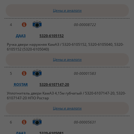
Цены и аналоги
4
00-00008722
ДААЗ
5320-6105152
Ручка двери наружняя КамАЗ / 5320-6105152, 5320-6105040, 5320-
6105152 (5320-6105040)
Цены и аналоги
5
00-00001583
ROSTAR
5320-6107147-20
Уплотнитель двери КамАЗ 4,15м губчатый / 5320-6107147-20, 5320-
6107147-20 НПО Ростар
Цены и аналоги
6
00-00005631
ДААЗ
5320-6105081