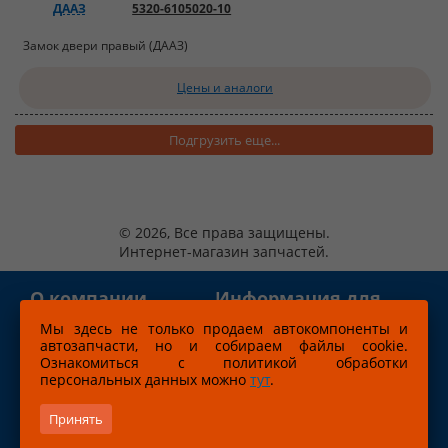
ДААЗ
5320-6105020-10
Замок двери правый (ДААЗ)
Цены и аналоги
Подгрузить еще...
© 2026, Все права защищены.
Интернет-магазин запчастей.
О компании
Информация для
клиентов
Мы здесь не только продаем автокомпоненты и
автозапчасти, но и собираем файлы cookie.
Новости
Оплата
Ознакомиться с политикой обработки
Магазины
Возврат
персональных данных можно
тут
.
Пользовательское соглашение
Принять
Обработка персональных данных