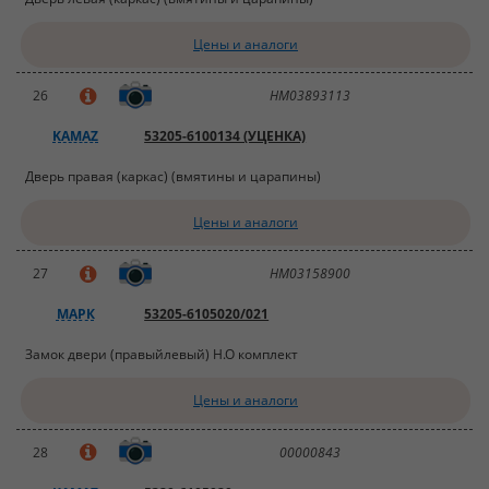
Цены и аналоги
26
НМ03893113
KAMAZ
53205-6100134 (УЦЕНКА)
Дверь правая (каркас) (вмятины и царапины)
Цены и аналоги
27
НМ03158900
МАРК
53205-6105020/021
Замок двери (правыйлевый) Н.О комплект
Цены и аналоги
28
00000843