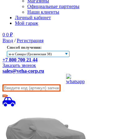
Магазины
Официальные партнеры
Наши клиенты
Личный кабинет
Мой гараж
0
0
₽
Вход
/
Регистрация
Способ получения:
м-н Самара (Грозненская 38)
+7 800 700 21 44
Заказать звонок
sales@veha-corp.ru