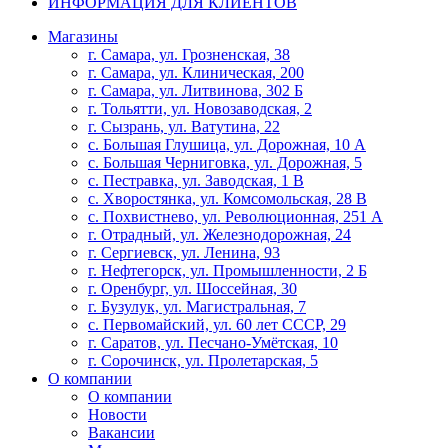
ИНФОРМАЦИЯ ДЛЯ КЛИЕНТОВ
Магазины
г. Самара, ул. Грозненская, 38
г. Самара, ул. Клиническая, 200
г. Самара, ул. Литвинова, 302 Б
г. Тольятти, ул. Новозаводская, 2
г. Сызрань, ул. Ватутина, 22
с. Большая Глушица, ул. Дорожная, 10 А
с. Большая Черниговка, ул. Дорожная, 5
с. Пестравка, ул. Заводская, 1 В
с. Хворостянка, ул. Комсомольская, 28 В
с. Похвистнево, ул. Революционная, 251 А
г. Отрадный, ул. Железнодорожная, 24
г. Сергиевск, ул. Ленина, 93
г. Нефтегорск, ул. Промышленности, 2 Б
г. Оренбург, ул. Шоссейная, 30
г. Бузулук, ул. Магистральная, 7
с. Первомайский, ул. 60 лет СССР, 29
г. Саратов, ул. Песчано-Умётская, 10
г. Сорочинск, ул. Пролетарская, 5
О компании
О компании
Новости
Вакансии