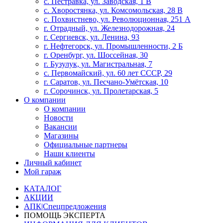
с. Пестравка, ул. Заводская, 1 В
с. Хворостянка, ул. Комсомольская, 28 В
с. Похвистнево, ул. Революционная, 251 А
г. Отрадный, ул. Железнодорожная, 24
г. Сергиевск, ул. Ленина, 93
г. Нефтегорск, ул. Промышленности, 2 Б
г. Оренбург, ул. Шоссейная, 30
г. Бузулук, ул. Магистральная, 7
с. Первомайский, ул. 60 лет СССР, 29
г. Саратов, ул. Песчано-Умётская, 10
г. Сорочинск, ул. Пролетарская, 5
О компании
О компании
Новости
Вакансии
Магазины
Официальные партнеры
Наши клиенты
Личный кабинет
Мой гараж
КАТАЛОГ
АКЦИИ
АПК|Спецпредложения
ПОМОЩЬ ЭКСПЕРТА