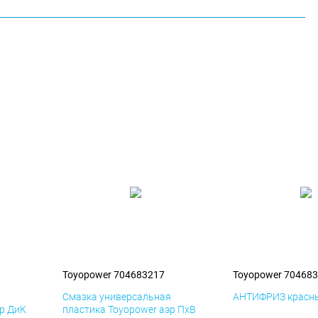
Toyopower 704683217
Toyopower 70468
я
Смазка универсальная
АНТИФРИЗ красны
эр ДиК
пластика Toyopower аэр ПхВ