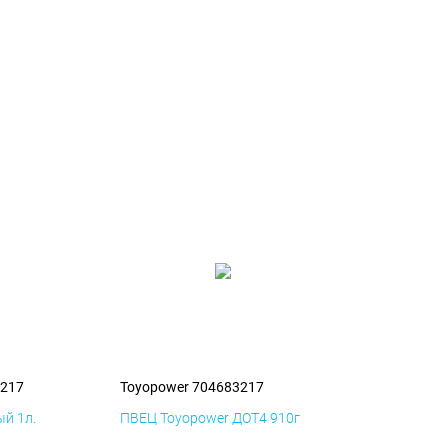
3217
Toyopower 704683217
й 1л.
ПВЕЦ Toyopower ДОТ4 910г