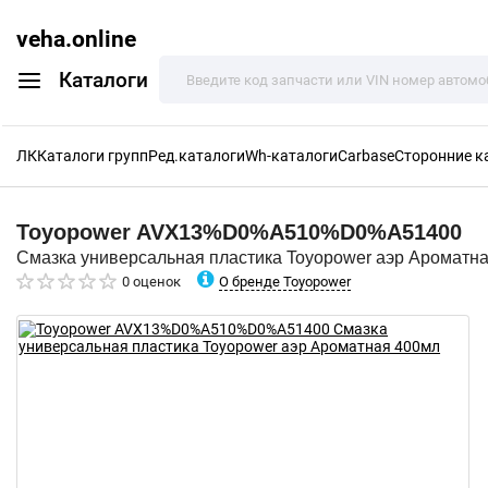
veha.online
Каталоги
ЛК
Каталоги групп
Ред.каталоги
Wh-каталоги
Carbase
Сторонние к
Toyopower
AVX13%D0%A510%D0%A51400
Смазка универсальная пластика Toyopower аэр Ароматн
О бренде Toyopower
0 оценок