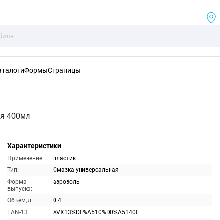
аталоги
Формы
Страницы
ая 400мл
Характеристики
Применение:
пластик
Тип:
Смазка универсальная
Форма
аэрозоль
выпуска:
Объём, л:
0.4
EAN-13:
AVX13%D0%A510%D0%A51400