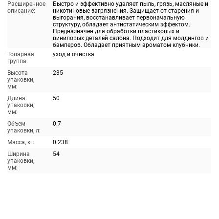
Расширенное
Быстро и эффективно удаляет пыль, грязь, масляные и
описание:
никотиновые загрязнения. Защищает от старения и
выгорания, восстанавливает первоначальную
структуру, обладает антистатическим эффектом.
Предназначен для обработки пластиковых и
виниловых деталей салона. Подходит для молдингов и
бамперов. Обладает приятным ароматом клубники.
Товарная
уход и очистка
группа:
Высота
235
упаковки,
мм:
Длина
50
упаковки,
мм:
Объем
0.7
упаковки, л:
Масса, кг:
0.238
Ширина
54
упаковки,
мм: