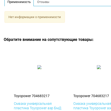
Применимость
Отзывы
Нет информации о применимости
Обратите внимание на сопутствующие товары:
Toyopower 704683217
Toyopower 704683217
Смазка универсальная
Смазка универсальна
пластика Toyopower аэр БмД
пластика Toyopower а