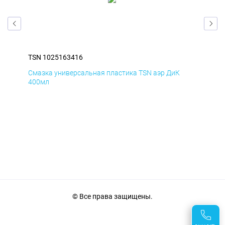
TSN 1025163416
TSN
Смазка универсальная пластика TSN аэр ДиК
Сма
400мл
40
© Все права защищены.