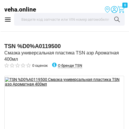
0
veha.online
TSN
%D0%A0119500
Смазка универсальная пластика TSN аэр Ароматная
400мл
О бренде TSN
0 оценок