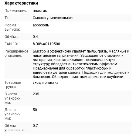
Характеристики
Применение:
пластик
Тип:
Смазка универсальная
Форма
аэрозоль
выпуска:
Объём, л:
0.4
EAN-13:
%D0%A0119500
Расширенное
Быстро и эффективно удаляет пыль, грязь, масляные и
описание:
никотиновые загрязнения. Защищает от старения и
выгорания, восстанавливает первоначальную
структуру, обладает антистатическим эффектом.
Предназначен для обработки пластиковых и
виниловых деталей салона. Подходит для молдингов и
бамперов. Обладает приятным ароматом клубники.
Товарная
уход и очистка
группа:
Высота
235
упаковки,
мм:
Длина
50
упаковки,
мм:
Объем
0.7
упаковки, л: