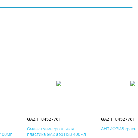
GAZ 1184527761
GAZ 1184527761
я
Смазка универсальная
АНТИФРИЗ красны
 400мл
пластика GAZ аэр ПхВ 400мл