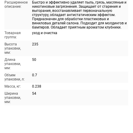
Расширенное
Быстро и эффективно удаляет пыль, грязь, масляные и
описание:
никотиновые загрязнения. Защищает от старения и
выгорания, восстанавливает первоначальную
структуру, обладает антистатическим эффектом.
Предназначен для обработки пластиковых и
виниловых деталей салона. Подходит для молдингов и
бамперов. Обладает приятным ароматом клубники.
Товарная
уход и очистка
группа:
Высота
235
упаковки,
мм:
Длина
50
упаковки,
мм:
Объем
0.7
упаковки, л:
Масса, кг:
0.238
Ширина
54
упаковки,
мм: