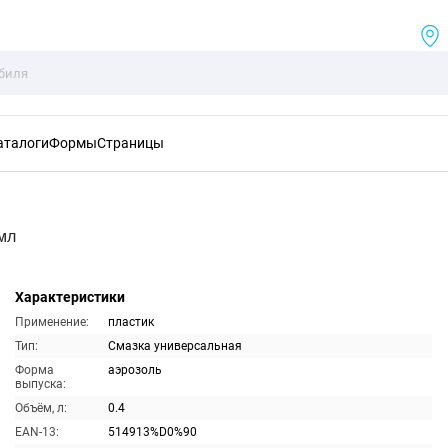
аталоги
Формы
Страницы
мл
Характеристики
Применение:
пластик
Тип:
Смазка универсальная
Форма
аэрозоль
выпуска:
Объём, л:
0.4
EAN-13:
514913%D0%90