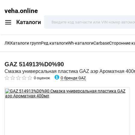
veha.online
Каталоги
ЛК
Каталоги групп
Ред.каталоги
Wh-каталоги
Carbase
Сторонние к
GAZ
514913%D0%90
Смазка универсальная пластика GAZ аэр Ароматная 400
О бренде GAZ
0 оценок