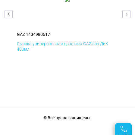
GAZ 1434980617
GAZ
Смазка универсальная пластика GAZ аэр ДиК
Сма
400мл
40
© Все права защищены.