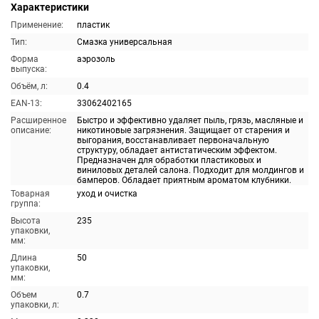
Характеристики
Применение:
пластик
Тип:
Смазка универсальная
Форма
аэрозоль
выпуска:
Объём, л:
0.4
EAN-13:
33062402165
Расширенное
Быстро и эффективно удаляет пыль, грязь, масляные и
описание:
никотиновые загрязнения. Защищает от старения и
выгорания, восстанавливает первоначальную
структуру, обладает антистатическим эффектом.
Предназначен для обработки пластиковых и
виниловых деталей салона. Подходит для молдингов и
бамперов. Обладает приятным ароматом клубники.
Товарная
уход и очистка
группа:
Высота
235
упаковки,
мм:
Длина
50
упаковки,
мм:
Объем
0.7
упаковки, л: