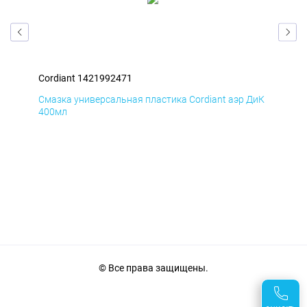
Cordiant 1421992471
Cor
БмД
Смазка универсальная пластика Cordiant аэр ДиК
Сма
400мл
40
© Все права защищены.