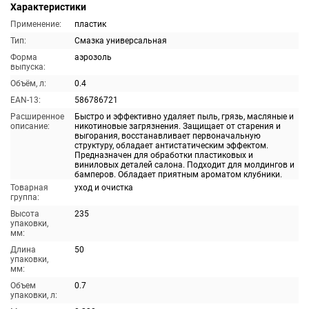
Характеристики
Применение:
пластик
Тип:
Смазка универсальная
Форма
аэрозоль
выпуска:
Объём, л:
0.4
EAN-13:
586786721
Расширенное
Быстро и эффективно удаляет пыль, грязь, масляные и
описание:
никотиновые загрязнения. Защищает от старения и
выгорания, восстанавливает первоначальную
структуру, обладает антистатическим эффектом.
Предназначен для обработки пластиковых и
виниловых деталей салона. Подходит для молдингов и
бамперов. Обладает приятным ароматом клубники.
Товарная
уход и очистка
группа:
Высота
235
упаковки,
мм:
Длина
50
упаковки,
мм:
Объем
0.7
упаковки, л: