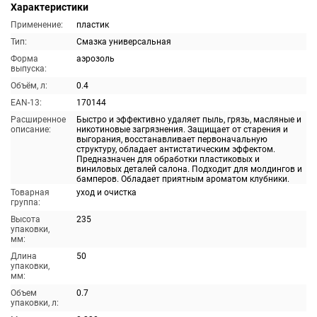
Характеристики
Применение:
пластик
Тип:
Смазка универсальная
Форма
аэрозоль
выпуска:
Объём, л:
0.4
EAN-13:
170144
Расширенное
Быстро и эффективно удаляет пыль, грязь, масляные и
описание:
никотиновые загрязнения. Защищает от старения и
выгорания, восстанавливает первоначальную
структуру, обладает антистатическим эффектом.
Предназначен для обработки пластиковых и
виниловых деталей салона. Подходит для молдингов и
бамперов. Обладает приятным ароматом клубники.
Товарная
уход и очистка
группа:
Высота
235
упаковки,
мм:
Длина
50
упаковки,
мм:
Объем
0.7
упаковки, л: