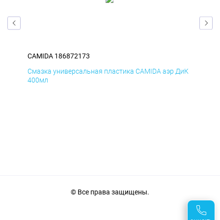
CAMIDA 186872173
CAM
БмД
Смазка универсальная пластика CAMIDA аэр ДиК
Сма
400мл
40
© Все права защищены.