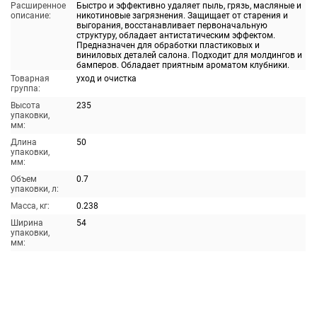
Расширенное
Быстро и эффективно удаляет пыль, грязь, масляные и
описание:
никотиновые загрязнения. Защищает от старения и
выгорания, восстанавливает первоначальную
структуру, обладает антистатическим эффектом.
Предназначен для обработки пластиковых и
виниловых деталей салона. Подходит для молдингов и
бамперов. Обладает приятным ароматом клубники.
Товарная
уход и очистка
группа:
Высота
235
упаковки,
мм:
Длина
50
упаковки,
мм:
Объем
0.7
упаковки, л:
Масса, кг:
0.238
Ширина
54
упаковки,
мм: