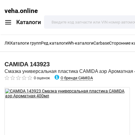
veha.online
Каталоги
ЛК
Каталоги групп
Ред.каталоги
Wh-каталоги
Carbase
Сторонние к
CAMIDA
143923
Смазка универсальная пластика CAMIDA аэр Ароматная
О бренде CAMIDA
0 оценок