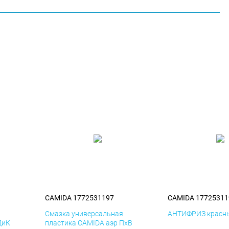
CAMIDA 1772531197
CAMIDA 17725311
я
Смазка универсальная
АНТИФРИЗ красны
ДиК
пластика CAMIDA аэр ПхВ