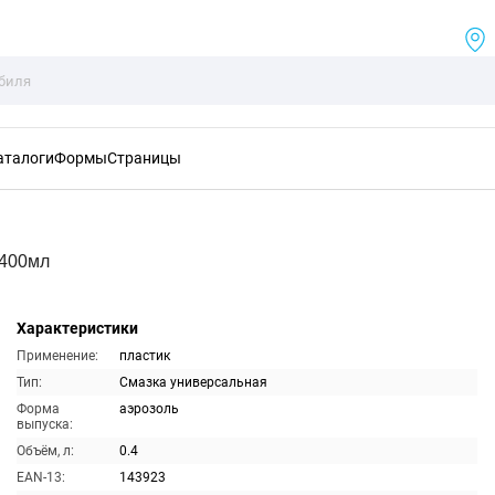
аталоги
Формы
Страницы
 400мл
Характеристики
Применение:
пластик
Тип:
Смазка универсальная
Форма
аэрозоль
выпуска:
Объём, л:
0.4
EAN-13:
143923