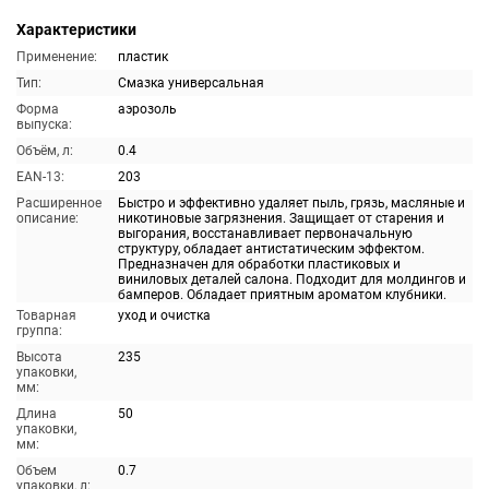
Характеристики
Применение:
пластик
Тип:
Смазка универсальная
Форма
аэрозоль
выпуска:
Объём, л:
0.4
EAN-13:
203
Расширенное
Быстро и эффективно удаляет пыль, грязь, масляные и
описание:
никотиновые загрязнения. Защищает от старения и
выгорания, восстанавливает первоначальную
структуру, обладает антистатическим эффектом.
Предназначен для обработки пластиковых и
виниловых деталей салона. Подходит для молдингов и
бамперов. Обладает приятным ароматом клубники.
Товарная
уход и очистка
группа:
Высота
235
упаковки,
мм:
Длина
50
упаковки,
мм:
Объем
0.7
упаковки, л: