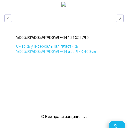
%D0%93%D0%9F%D0%97-34 131558795
%D
Смазка универсальная пластика
Сма
%D0%93%D0%9F%D0%97-34 аэр ДиК 400мл
%D0
© Все права защищены.