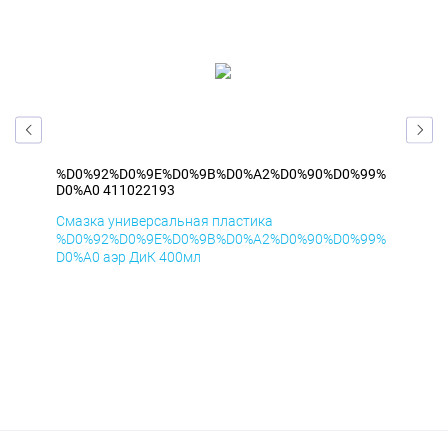
99%
%D0%92%D0%9E%D0%9B%D0%A2%D0%90%D0%99%
%D
D0%A0 411022193
D0%
Смазка универсальная пластика
Сма
99%
%D0%92%D0%9E%D0%9B%D0%A2%D0%90%D0%99%
%D
D0%A0 аэр ДиК 400мл
D0%