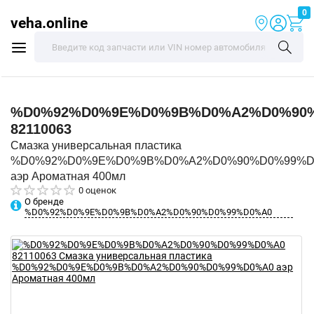
0
veha.online
%D0%92%D0%9E%D0%9B%D0%A2%D0%90
82110063
Смазка универсальная пластика
%D0%92%D0%9E%D0%9B%D0%A2%D0%90%D0%99%D
аэр Ароматная 400мл
0 оценок
О бренде
%D0%92%D0%9E%D0%9B%D0%A2%D0%90%D0%99%D0%A0