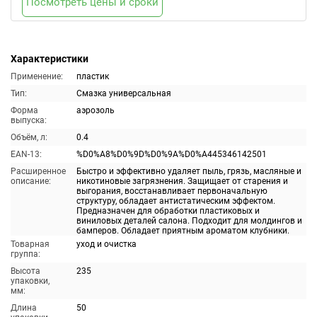
Посмотреть цены и сроки
Характеристики
Применение:
пластик
Тип:
Смазка универсальная
Форма
аэрозоль
выпуска:
Объём, л:
0.4
EAN-13:
%D0%A8%D0%9D%D0%9A%D0%A445346142501
Расширенное
Быстро и эффективно удаляет пыль, грязь, масляные и
описание:
никотиновые загрязнения. Защищает от старения и
выгорания, восстанавливает первоначальную
структуру, обладает антистатическим эффектом.
Предназначен для обработки пластиковых и
виниловых деталей салона. Подходит для молдингов и
бамперов. Обладает приятным ароматом клубники.
Товарная
уход и очистка
группа:
Высота
235
упаковки,
мм:
Длина
50