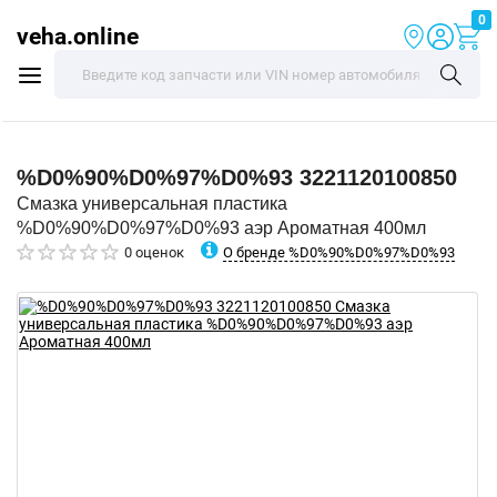
0
veha.online
%D0%90%D0%97%D0%93
3221120100850
Смазка универсальная пластика
%D0%90%D0%97%D0%93 аэр Ароматная 400мл
О бренде %D0%90%D0%97%D0%93
0 оценок