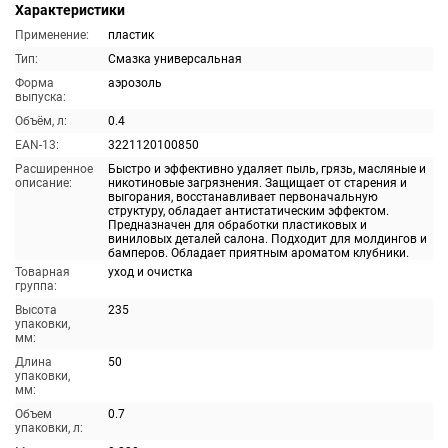
Характеристики
Применение:
пластик
Тип:
Смазка универсальная
Форма
аэрозоль
выпуска:
Объём, л:
0.4
EAN-13:
3221120100850
Расширенное
Быстро и эффективно удаляет пыль, грязь, масляные и
описание:
никотиновые загрязнения. Защищает от старения и
выгорания, восстанавливает первоначальную
структуру, обладает антистатическим эффектом.
Предназначен для обработки пластиковых и
виниловых деталей салона. Подходит для молдингов и
бамперов. Обладает приятным ароматом клубники.
Товарная
уход и очистка
группа:
Высота
235
упаковки,
мм:
Длина
50
упаковки,
мм:
Объем
0.7
упаковки, л: