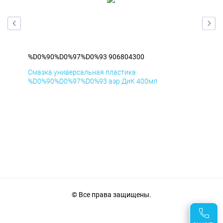
%D0%90%D0%97%D0%93 906804300
%D
Смазка универсальная пластика
Сма
%D0%90%D0%97%D0%93 аэр ДиК 400мл
%D
© Все права защищены.